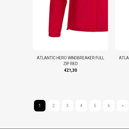
ATLANTIC HERO WINDBREAKER FULL
ATLA
ZIP RED
€21,30
1
2
3
4
5
6
>