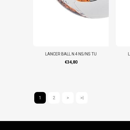
LANCER BALL N.4 NS/NS TU
€34,80
1
2
>
>|