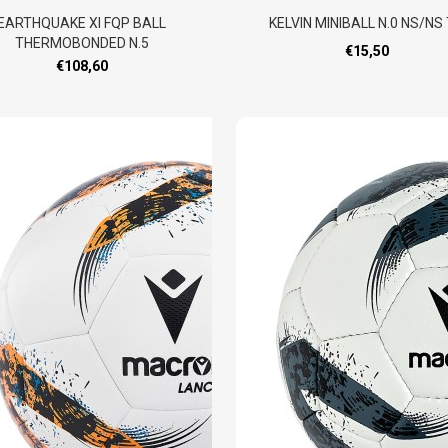
EARTHQUAKE XI FQP BALL
KELVIN MINIBALL N.0 NS/NS
THERMOBONDED N.5
€15,50
€108,60