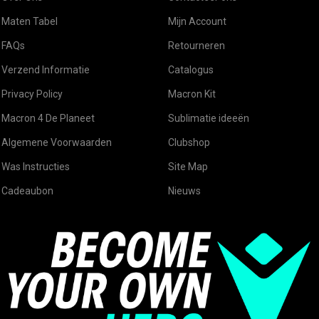
Maten Tabel
Mijn Account
FAQs
Retourneren
Verzend Informatie
Catalogus
Privacy Policy
Macron Kit
Macron 4 De Planeet
Sublimatie ideeën
Algemene Voorwaarden
Clubshop
Was Instructies
Site Map
Cadeaubon
Nieuws