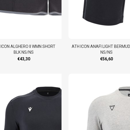
 ICON ALGHERO II WMN SHORT
ATH ICON ANAFI LIGHT BERMU
BLK NS/NS
NS/NS
€43,30
€56,60