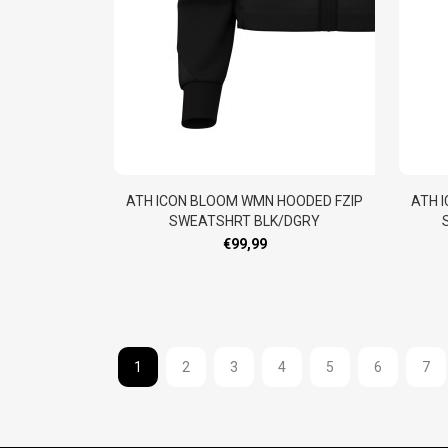
ATH ICON BLOOM WMN HOODED FZIP
ATH 
SWEATSHRT BLK/DGRY
€99,99
1
2
3
4
5
6
7