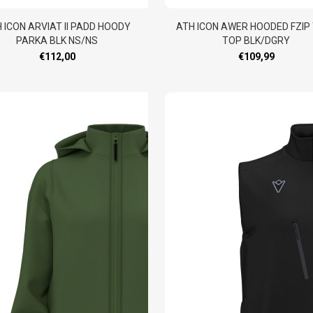
 ICON ARVIAT II PADD HOODY
ATH ICON AWER HOODED FZIP
PARKA BLK NS/NS
TOP BLK/DGRY
€112,00
€109,99