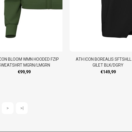
ICON BLOOM WMN HOODED FZIP
ATH ICON BOREALIS SFTSHLL
SWEATSHRT MGRN/LMGRN
GILET BLK/DGRY
€99,99
€149,99
>
>|