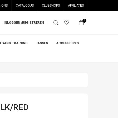
 ONS
CATALOGUS
CLUBSHOPS
AFFILIATES
0
INLOGGEN /
REGISTREREN
ITGANG TRAINING
JASSEN
ACCESSOIRES
LK/RED