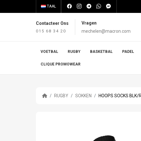
TAAL
Vragen
Contacteer Ons
015 68 34 20
mechelen@macron.com
VOETBAL
RUGBY
BASKETBAL
PADEL
CLIQUE PROMOWEAR
RUGBY
SOKKEN
HOOPS SOCKS BLK/