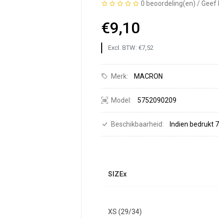
0 beoordeling(en)
/
Geef 
€9,10
Excl. BTW: €7,52
Merk:
MACRON
Model:
5752090209
Beschikbaarheid:
Indien bedrukt
SIZEx
XS (29/34)