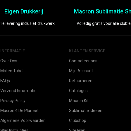
Eigen Drukkerij
Macron Sublimatie Sh
lle levering inclusief drukwerk
Volledig gratis voor alle clubl
INFORMATIE
KLANTEN SERVICE
Over Ons
Contacteer ons
Maten Tabel
Mijn Account
FAQs
Retourneren
Verzend Informatie
Catalogus
Privacy Policy
Macron Kit
Macron 4 De Planeet
Sublimatie ideeën
Algemene Voorwaarden
Clubshop
Was Instructies
Site Map